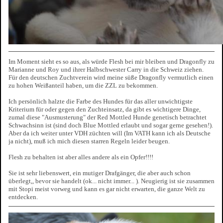
Im Moment sieht es so aus, als würde Flesh bei mir bleiben und Dragonfly zu
Marianne und Roy und ihrer Halbschwester Carry in die Schweiz ziehen.
Für den deutschen Zuchtverein wird meine süße Dragonfly vermutlich einen
zu hohen Weißanteil haben, um die ZZL zu bekommen.
Ich persönlich halzte die Farbe des Hundes für das aller unwichtigste
Kriterium für oder gegen den Zuchteinsatz, da gibt es wichtigere Dinge,
zumal diese "Ausmusterung" der Red Mottled Hunde genetisch betrachtet
Schwachsinn ist (sind doch Blue Mottled erlaubt und sogar gerne gesehen!).
Aber da ich weiter unter VDH züchten will (Im VATH kann ich als Deutsche
ja nicht), muß ich mich diesen starren Regeln leider beugen.
Flesh zu behalten ist aber alles andere als ein Opfer!!!!
Sie ist sehr liebenswert, ein mutiger Drafgänger, die aber auch schon
überlegt,, bevor sie handelt (ok... nicht immer... ). Neugierig ist sie zusammen
mit Stopi meist vorweg und kann es gar nicht erwarten, die ganze Welt zu
entdecken.