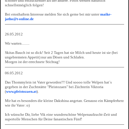
schöner und entzückender als der andere. Fotos werden natürlich
schnellstmöglich folgen!
Bei ernsthaftem Interesse melden Sie sich gerne bei mir unter
maike-
jatho@t-online.de
26.05.2012
Wir warten.........
Skitas Bauch ist so dick! Seit 2 Tagen hat sie Milch und heute ist sie (bei
ungebremsten Appetit) nur am Dösen und Schlafen.
Morgen ist der errechnete Stichtag!
06.05.2012
Das Thommylein ist Vater geworden!!! Und soooo tolle Welpen hat´s
gegeben in der Zuchtstätte "Pleistozaen" bei Züchterin Viktoria
(
www.pleistozaen.at
).
Mir hat es besonders die kleine Dakshina angetan. Genauso ein Kämpferherz
wie ihr Vater :o)
Ich wünsche Dir, liebe Vik eine wunderschöne Welpenaufzucht-Zeit und
supertolle Menschen für Deine fanastischen Fünf!