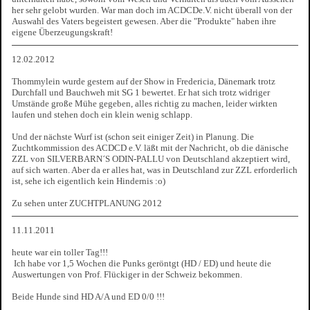
her sehr gelobt wurden. War man doch im ACDCDe.V. nicht überall von der
Auswahl des Vaters begeistert gewesen. Aber die "Produkte" haben ihre
eigene Überzeugungskraft!
12.02.2012
Thommylein wurde gestern auf der Show in Fredericia, Dänemark trotz
Durchfall und Bauchweh mit SG 1 bewertet. Er hat sich trotz widriger
Umstände große Mühe gegeben, alles richtig zu machen, leider wirkten
laufen und stehen doch ein klein wenig schlapp.
Und der nächste Wurf ist (schon seit einiger Zeit) in Planung. Die
Zuchtkommission des ACDCD e.V. läßt mit der Nachricht, ob die dänische
ZZL von SILVERBARN´S ODIN-PALLU von Deutschland akzeptiert wird,
auf sich warten. Aber da er alles hat, was in Deutschland zur ZZL erforderlich
ist, sehe ich eigentlich kein Hindernis :o)
Zu sehen unter ZUCHTPLANUNG 2012
11.11.2011
heute war ein toller Tag!!!
Ich habe vor 1,5 Wochen die Punks geröntgt (HD / ED) und heute die
Auswertungen von Prof. Flückiger in der Schweiz bekommen.
Beide Hunde sind HD A/A und ED 0/0 !!!