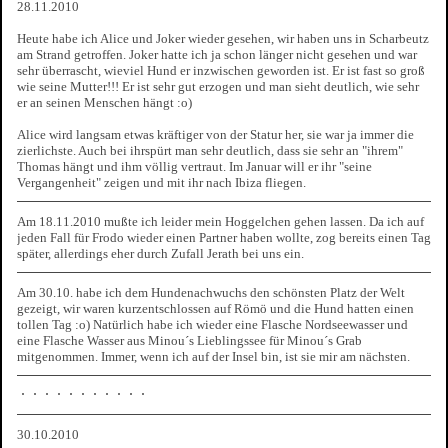
28.11.2010
Heute habe ich Alice und Joker wieder gesehen, wir haben uns in Scharbeutz
am Strand getroffen. Joker hatte ich ja schon länger nicht gesehen und war
sehr überrascht, wieviel Hund er inzwischen geworden ist. Er ist fast so groß
wie seine Mutter!!! Er ist sehr gut erzogen und man sieht deutlich, wie sehr
er an seinen Menschen hängt :o)
Alice wird langsam etwas kräftiger von der Statur her, sie war ja immer die
zierlichste. Auch bei ihrspürt man sehr deutlich, dass sie sehr an "ihrem"
Thomas hängt und ihm völlig vertraut. Im Januar will er ihr "seine
Vergangenheit" zeigen und mit ihr nach Ibiza fliegen.
Am 18.11.2010 mußte ich leider mein Hoggelchen gehen lassen. Da ich auf
jeden Fall für Frodo wieder einen Partner haben wollte, zog bereits einen Tag
später, allerdings eher durch Zufall Jerath bei uns ein.
Am 30.10. habe ich dem Hundenachwuchs den schönsten Platz der Welt
gezeigt, wir waren kurzentschlossen auf Römö und die Hund hatten einen
tollen Tag :o) Natürlich habe ich wieder eine Flasche Nordseewasser und
eine Flasche Wasser aus Minou´s Lieblingssee für Minou´s Grab
mitgenommen. Immer, wenn ich auf der Insel bin, ist sie mir am nächsten.
30.10.2010