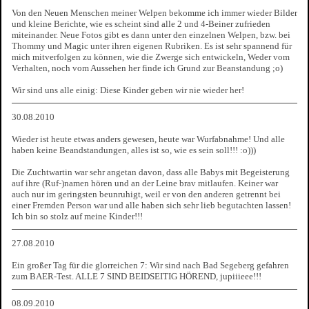
Von den Neuen Menschen meiner Welpen bekomme ich immer wieder Bilder
und kleine Berichte, wie es scheint sind alle 2 und 4-Beiner zufrieden
miteinander. Neue Fotos gibt es dann unter den einzelnen Welpen, bzw. bei
Thommy und Magic unter ihren eigenen Rubriken. Es ist sehr spannend für
mich mitverfolgen zu können, wie die Zwerge sich entwickeln, Weder vom
Verhalten, noch vom Aussehen her finde ich Grund zur Beanstandung ;o)
Wir sind uns alle einig: Diese Kinder geben wir nie wieder her!
30.08.2010
Wieder ist heute etwas anders gewesen, heute war Wurfabnahme! Und alle
haben keine Beandstandungen, alles ist so, wie es sein soll!!! :o)))
Die Zuchtwartin war sehr angetan davon, dass alle Babys mit Begeisterung
auf ihre (Ruf-)namen hören und an der Leine brav mitlaufen. Keiner war
auch nur im geringsten beunruhigt, weil er von den anderen getrennt bei
einer Fremden Person war und alle haben sich sehr lieb begutachten lassen!
Ich bin so stolz auf meine Kinder!!!
27.08.2010
Ein großer Tag für die glorreichen 7: Wir sind nach Bad Segeberg gefahren
zum BAER-Test. ALLE 7 SIND BEIDSEITIG HÖREND, jupiiieee!!!
08.09.2010