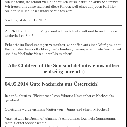
hin lächelnd, sie schläft viel, nur draußen ist sie natürlich aktiv wie immer.
Wir freuen uns umso mehr auf diese Kinder, weil eines auf jeden Fall hier
bleiben soll und unser Rudel bereichen wird.
Stichtag ist der 29.12.2017
Am 26.11.2016 fuhren Magic und ich nach Grafschaft und besuchten den
zauberhaften Siro!
Er hat sie im Handumdregen verzaubert, wir hoffen auf einen Wurf gesunder
Welpen, die die sportlichkeit, die Schönheit, die ausgezeichnete Gesundheit
und das fabelhafte Wesen ihrer Eltern erben!
Alle Children of the Sun sind definitiv einwandfrei
beidseitig hörend :)
04.05.2014 Gute Nachricht aus Österreich!
In der Zuchtstätte "Pleistozaen" von Viktoria Kastner hat es Nachwuchs
gegeben!
Quietschie wurde erstmals Mutter von 4 Jungs und einem Mädchen!
Vater ist....: The Dream of Wanambi´s All Summer log, mein Summsumm,
mein kleiner Sonnenschein!