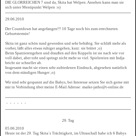
DIE GLORREICHEN 7 sind da, Skita hat Welpen. Ansehen kann man sie
sich unter Menüpunkt Welpen :o)
29.06.2010
Der Countdown hat angefangen!!! 10 Tage noch bis zum errechneten
Geburtstermin!
Skita ist ganz schön rund geworden und sehr behäbig. Sie schläft mehr als
vorher, läßt alles etwas ruhiger angehen, kurz: sie brütet ;o)
Beim Sparzierengehen und draußen auf den Koppeln ist sie nach wie vor
voll dabei, aber tobt und springt nicht mehr so viel. Spielereien mit Indja
bricht sie schneller ab.
Insgesamt macht sie einen sehr zufriedenen Eindruck, abgesehen natürlich
von dem ständigen Hunger ;o)
Wir sind sehr gespannt auf die Babys, bei Interesse setzen Sie sich gerne mit
mir in Verbindung über meine E-Mail Adresse: maike-jatho@t-online.de
29. Tag
05.06.2010
Heute ist der 29. Tag Skita´s Trächtigkeit, im Ultraschall habe ich 6 Babys