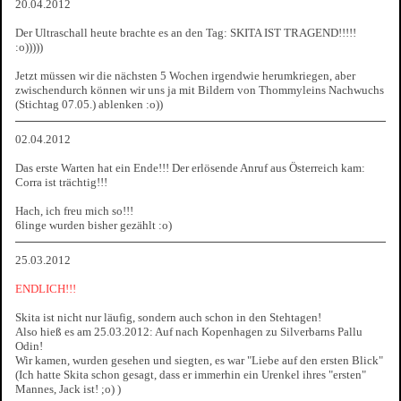
20.04.2012
Der Ultraschall heute brachte es an den Tag: SKITA IST TRAGEND!!!!!
:o)))))
Jetzt müssen wir die nächsten 5 Wochen irgendwie herumkriegen, aber
zwischendurch können wir uns ja mit Bildern von Thommyleins Nachwuchs
(Stichtag 07.05.) ablenken :o))
02.04.2012
Das erste Warten hat ein Ende!!! Der erlösende Anruf aus Österreich kam:
Corra ist trächtig!!!
Hach, ich freu mich so!!!
6linge wurden bisher gezählt :o)
25.03.2012
ENDLICH!!!
Skita ist nicht nur läufig, sondern auch schon in den Stehtagen!
Also hieß es am 25.03.2012: Auf nach Kopenhagen zu Silverbarns Pallu
Odin!
Wir kamen, wurden gesehen und siegten, es war "Liebe auf den ersten Blick"
(Ich hatte Skita schon gesagt, dass er immerhin ein Urenkel ihres "ersten"
Mannes, Jack ist! ;o) )