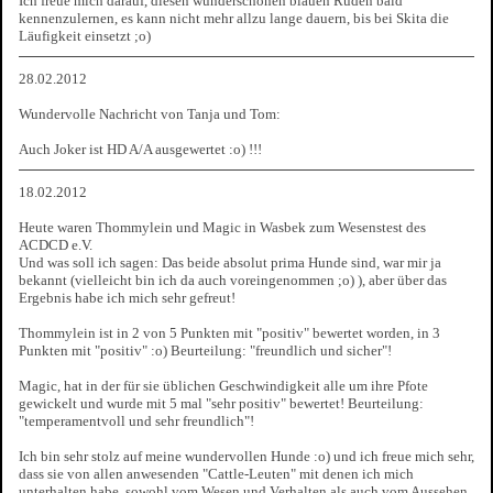
Ich freue mich darauf, diesen wunderschönen blauen Rüden bald
kennenzulernen, es kann nicht mehr allzu lange dauern, bis bei Skita die
Läufigkeit einsetzt ;o)
28.02.2012
Wundervolle Nachricht von Tanja und Tom:
Auch Joker ist HD A/A ausgewertet :o) !!!
18.02.2012
Heute waren Thommylein und Magic in Wasbek zum Wesenstest des
ACDCD e.V.
Und was soll ich sagen: Das beide absolut prima Hunde sind, war mir ja
bekannt (vielleicht bin ich da auch voreingenommen ;o) ), aber über das
Ergebnis habe ich mich sehr gefreut!
Thommylein ist in 2 von 5 Punkten mit "positiv" bewertet worden, in 3
Punkten mit "positiv" :o) Beurteilung: "freundlich und sicher"!
Magic, hat in der für sie üblichen Geschwindigkeit alle um ihre Pfote
gewickelt und wurde mit 5 mal "sehr positiv" bewertet! Beurteilung:
"temperamentvoll und sehr freundlich"!
Ich bin sehr stolz auf meine wundervollen Hunde :o) und ich freue mich sehr,
dass sie von allen anwesenden "Cattle-Leuten" mit denen ich mich
unterhalten habe, sowohl vom Wesen und Verhalten als auch vom Aussehen