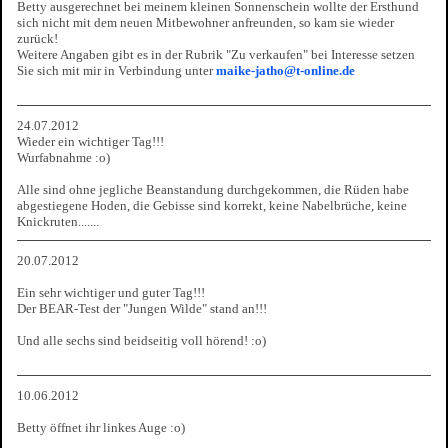
Betty ausgerechnet bei meinem kleinen Sonnenschein wollte der Ersthund
sich nicht mit dem neuen Mitbewohner anfreunden, so kam sie wieder
zurück!
Weitere Angaben gibt es in der Rubrik "Zu verkaufen" bei Interesse setzen
Sie sich mit mir in Verbindung unter
maike-jatho@t-online.de
24.07.2012
Wieder ein wichtiger Tag!!!
Wurfabnahme :o)
Alle sind ohne jegliche Beanstandung durchgekommen, die Rüden habe
abgestiegene Hoden, die Gebisse sind korrekt, keine Nabelbrüche, keine
Knickruten.......
20.07.2012
Ein sehr wichtiger und guter Tag!!!
Der BEAR-Test der "Jungen Wilde" stand an!!!
Und alle sechs sind beidseitig voll hörend! :o)
10.06.2012
Betty öffnet ihr linkes Auge :o)