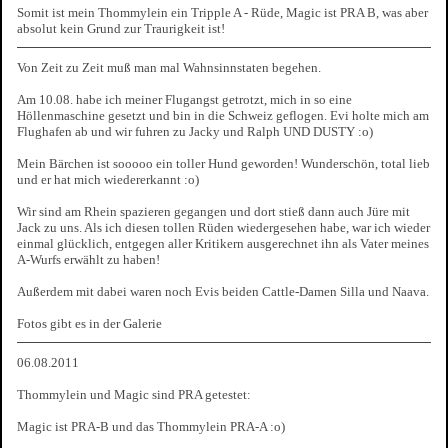
Somit ist mein Thommylein ein Tripple A - Rüde, Magic ist PRA B, was aber
absolut kein Grund zur Traurigkeit ist!
Von Zeit zu Zeit muß man mal Wahnsinnstaten begehen.
Am 10.08. habe ich meiner Flugangst getrotzt, mich in so eine
Höllenmaschine gesetzt und bin in die Schweiz geflogen. Evi holte mich am
Flughafen ab und wir fuhren zu Jacky und Ralph UND DUSTY :o)
Mein Bärchen ist sooooo ein toller Hund geworden! Wunderschön, total lieb
und er hat mich wiedererkannt :o)
Wir sind am Rhein spazieren gegangen und dort stieß dann auch Jüre mit
Jack zu uns. Als ich diesen tollen Rüden wiedergesehen habe, war ich wieder
einmal glücklich, entgegen aller Kritikern ausgerechnet ihn als Vater meines
A-Wurfs erwählt zu haben!
Außerdem mit dabei waren noch Evis beiden Cattle-Damen Silla und Naava.
Fotos gibt es in der Galerie
06.08.2011
Thommylein und Magic sind PRA getestet:
Magic ist PRA-B und das Thommylein PRA-A :o)