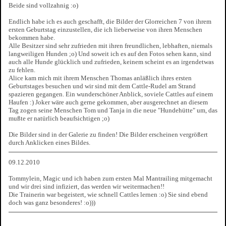
Beide sind vollzahnig :o)
Endlich habe ich es auch geschafft, die Bilder der Glorreichen 7 von ihrem
ersten Geburtstag einzustellen, die ich lieberweise von ihren Menschen
bekommen habe.
Alle Besitzer sind sehr zufrieden mit ihren freundlichen, lebhaften, niemals
langweiligen Hunden ;o) Und soweit ich es auf den Fotos sehen kann, sind
auch alle Hunde glücklich und zufrieden, keinem scheint es an irgendetwas
zu fehlen.
Alice kam mich mit ihrem Menschen Thomas anläßlich ihres ersten
Geburtstages besuchen und wir sind mit dem Cattle-Rudel am Strand
spazieren gegangen. Ein wunderschöner Anblick, soviele Cattles auf einem
Haufen :) Joker wäre auch gerne gekommen, aber ausgerechnet an diesem
Tag zogen seine Menschen Tom und Tanja in die neue "Hundehütte" um, das
mußte er natürlich beaufsichtigen ;o)
Die Bilder sind in der Galerie zu finden! Die Bilder erscheinen vergrößert
durch Anklicken eines Bildes.
09.12.2010
Tommylein, Magic und ich haben zum ersten Mal Mantrailing mitgemacht
und wir drei sind infiziert, das werden wir weitermachen!!
Die Trainerin war begeistert, wie schnell Cattles lernen :o) Sie sind ebend
doch was ganz besonderes! :o)))