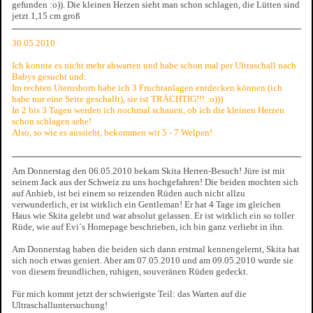
gefunden :o)). Die kleinen Herzen sieht man schon schlagen, die Lütten sind
jetzt 1,15 cm groß
30.05.2010
Ich konnte es nicht mehr abwarten und habe schon mal per Ultraschall nach
Babys gesucht und:
Im rechten Uterushorn habe ich 3 Fruchtanlagen entdecken können (ich
habe nur eine Seite geschallt), sie ist TRÄCHTIG!!! :o)))
In 2 bis 3 Tagen werden ich nochmal schauen, ob ich die kleinen Herzen
schon schlagen sehe!
Also, so wie es aussieht, bekommen wir 5 - 7 Welpen!
Am Donnerstag den 06.05.2010 bekam Skita Herren-Besuch! Jüre ist mit
seinem Jack aus der Schweiz zu uns hochgefahren! Die beiden mochten sich
auf Anhieb, ist bei einem so reizenden Rüden auch nicht allzu
verwunderlich, er ist wirklich ein Gentleman! Er hat 4 Tage im gleichen
Haus wie Skita gelebt und war absolut gelassen. Er ist wirklich ein so toller
Rüde, wie auf Evi´s Homepage beschrieben, ich bin ganz verliebt in ihn.
Am Donnerstag haben die beiden sich dann erstmal kennengelernt, Skita hat
sich noch etwas geniert. Aber am 07.05.2010 und am 09.05.2010 wurde sie
von diesem freundlichen, ruhigen, souveränen Rüden gedeckt.
Für mich kommt jetzt der schwierigste Teil: das Warten auf die
Ultraschalluntersuchung!