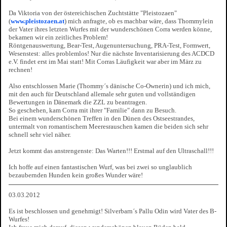
Da Viktoria von der östereichischen Zuchtstätte "Pleistozaen"
(
www.pleistozaen.at
) mich anfragte, ob es machbar wäre, dass Thommylein
der Vater ihres letzten Wurfes mit der wunderschönen Corra werden könne,
bekamen wir ein zeitliches Problem!
Röntgenauswertung, Bear-Test, Augenuntersuchung, PRA-Test, Formwert,
Wesenstest: alles problemlos! Nur die nächste Inventarisierung des ACDCD
e.V. findet erst im Mai statt! Mit Corras Läufigkeit war aber im März zu
rechnen!
Also entschlossen Marie (Thommy´s dänische Co-Ownerin) und ich mich,
mit den auch für Deutschland allemale sehr guten und vollständigen
Bewertungen in Dänemark die ZZL zu beantragen.
So geschehen, kam Corra mit ihrer "Familie" dann zu Besuch.
Bei einem wunderschönen Treffen in den Dünen des Ostseestrandes,
untermalt von romantischem Meeresrauschen kamen die beiden sich sehr
schnell sehr viel näher.
Jetzt kommt das anstrengenste: Das Warten!!! Erstmal auf den Ultraschall!!!
Ich hoffe auf einen fantastischen Wurf, was bei zwei so unglaublich
bezaubernden Hunden kein großes Wunder wäre!
03.03.2012
Es ist beschlossen und genehmigt! Silverbarn´s Pallu Odin wird Vater des B-
Wurfes!