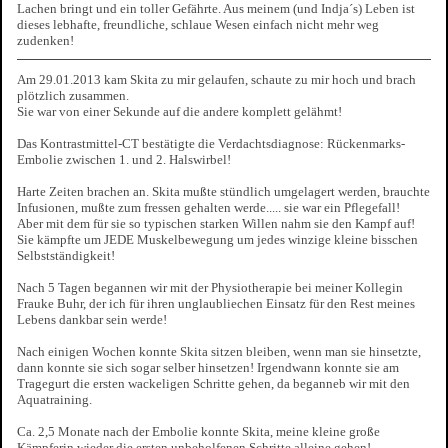
Lachen bringt und ein toller Gefährte. Aus meinem (und Indja´s) Leben ist
dieses lebhafte, freundliche, schlaue Wesen einfach nicht mehr weg
zudenken!
Am 29.01.2013 kam Skita zu mir gelaufen, schaute zu mir hoch und brach
plötzlich zusammen.
Sie war von einer Sekunde auf die andere komplett gelähmt!
Das Kontrastmittel-CT bestätigte die Verdachtsdiagnose: Rückenmarks-
Embolie zwischen 1. und 2. Halswirbel!
Harte Zeiten brachen an. Skita mußte stündlich umgelagert werden, brauchte
Infusionen, mußte zum fressen gehalten werde..... sie war ein Pflegefall!
Aber mit dem für sie so typischen starken Willen nahm sie den Kampf auf!
Sie kämpfte um JEDE Muskelbewegung um jedes winzige kleine bisschen
Selbstständigkeit!
Nach 5 Tagen begannen wir mit der Physiotherapie bei meiner Kollegin
Frauke Buhr, der ich für ihren unglaubliechen Einsatz für den Rest meines
Lebens dankbar sein werde!
Nach einigen Wochen konnte Skita sitzen bleiben, wenn man sie hinsetzte,
dann konnte sie sich sogar selber hinsetzen! Irgendwann konnte sie am
Tragegurt die ersten wackeligen Schritte gehen, da beganneb wir mit den
Aquatraining.
Ca. 2,5 Monate nach der Embolie konnte Skita, meine kleine große
Kämpferin wieder die ersten unbeholfenen Schritte alleine gehen!