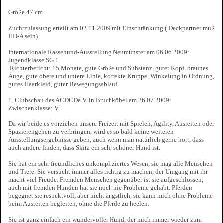
Größe 47 cm
Zuchtzulassung erteilt am 02.11.2009 mit Einschränkung ( Deckpartner muß
HD-A sein)
Internationale Rassehund-Ausstellung Neumünster am 06.06.2009:
Jugendklasse SG 1
Richterbericht: 15 Monate, gute Größe und Substanz, guter Kopf, braunes
Auge, gute obere und untere Linie, korrekte Kruppe, Winkelung in Ordnung,
gutes Haarkleid, guter Bewegungsablauf
1. Clubschau des ACDCDe.V. in Bruchköbel am 26.07.2009:
Zwischenklasse: V
Da wir beide es vorziehen unsere Freizeit mit Spielen, Agility, Ausreiten oder
Spazierengehen zu verbringen, wird es so bald keine weiteren
Ausstellungsergebnisse geben, auch wenn man natürlich gerne hört, dass
auch andere finden, dass Skita ein sehr schöner Hund ist.
Sie hat ein sehr freundliches unkompliziertes Wesen, sie mag alle Menschen
und Tiere. Sie versucht immer alles richtig zu machen, der Umgang mit ihr
macht viel Freude. Fremden Menschen gegenüber ist sie aufgeschlossen,
auch mit fremden Hunden hat sie noch nie Probleme gehabt. Pferden
begegnet sie respektvoll, aber nicht ängstlich, sie kann mich ohne Probleme
beim Ausreiten begleiten, ohne die Pferde zu heelen.
Sie ist ganz einfach ein wundervoller Hund, der mich immer wieder zum