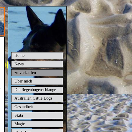
Home
News
zu verkaufen
Über mich
Die Regenbogenschlange
Australien Cattle Dogs
Gesundheit
Skita
Magic