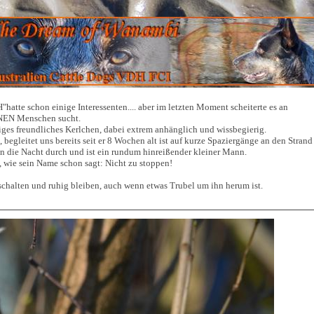
atte schon einige Interessenten.... aber im letzten Moment scheiterte es an
INEN Menschen sucht.
tiges freundliches Kerlchen, dabei extrem anhänglich und wissbegierig.
 begleitet uns bereits seit er 8 Wochen alt ist auf kurze Spaziergänge an den Strand
n die Nacht durch und ist ein rundum hinreißender kleiner Mann.
s, wie sein Name schon sagt: Nicht zu stoppen!
schalten und ruhig bleiben, auch wenn etwas Trubel um ihn herum ist.