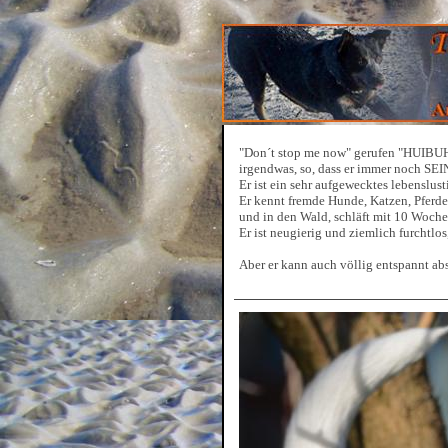
"Don´t stop me now" gerufen "HUIBUH"h
irgendwas, so, dass er immer noch SE
Er ist ein sehr aufgewecktes lebenslus
Er kennt fremde Hunde, Katzen, Pferde,
und in den Wald, schläft mit 10 Woche
Er ist neugierig und ziemlich furchtlo
Aber er kann auch völlig entspannt ab