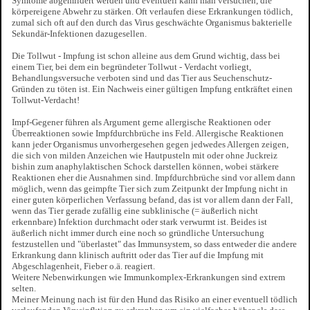
Symtome abgemildert werden und eventuell kann man versuchen, die
körpereigene Abwehr zu stärken. Oft verlaufen diese Erkrankungen tödlich,
zumal sich oft auf den durch das Virus geschwächte Organismus bakterielle
Sekundär-Infektionen dazugesellen.
Die Tollwut - Impfung ist schon alleine aus dem Grund wichtig, dass bei
einem Tier, bei dem ein begründeter Tollwut - Verdacht vorliegt,
Behandlungsversuche verboten sind und das Tier aus Seuchenschutz-
Gründen zu töten ist. Ein Nachweis einer gültigen Impfung entkräftet einen
Tollwut-Verdacht!
Impf-Gegener führen als Argument gerne allergische Reaktionen oder
Überreaktionen sowie Impfdurchbrüche ins Feld. Allergische Reaktionen
kann jeder Organismus unvorhergesehen gegen jedwedes Allergen zeigen,
die sich von milden Anzeichen wie Hautpusteln mit oder ohne Juckreiz
bishin zum anaphylaktischen Schock darstellen können, wobei stärkere
Reaktionen eher die Ausnahmen sind. Impfdurchbrüche sind vor allem dann
möglich, wenn das geimpfte Tier sich zum Zeitpunkt der Impfung nicht in
einer guten körperlichen Verfassung befand, das ist vor allem dann der Fall,
wenn das Tier gerade zufällig eine subklinische (= äußerlich nicht
erkennbare) Infektion durchmacht oder stark verwurmt ist. Beides ist
äußerlich nicht immer durch eine noch so gründliche Untersuchung
festzustellen und "überlastet" das Immunsystem, so dass entweder die andere
Erkrankung dann klinisch auftritt oder das Tier auf die Impfung mit
Abgeschlagenheit, Fieber o.ä. reagiert.
Weitere Nebenwirkungen wie Immunkomplex-Erkrankungen sind extrem
selten.
Meiner Meinung nach ist für den Hund das Risiko an einer eventuell tödlich