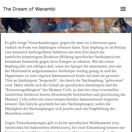
The Dream of Wanambi
Es gibt einige Viruserkrankungen, gegen die man ein Lebewesen ganz
einfach im Form von Impfungen schützen kann. Eine Impfung ist im Prinzip
eine künstlich herbeigeführte Infektion mit dem Ziel durch die
natürliche körpereigene Reaktion (Bildung spezifischer Antikörper) eine
belastbare Immunität gegen diese Erregen zu erhalten. Mit der ersten
Impfung (die erst erfolgen darf, wenn der Spiegel der maternalen, also mit
der Muttermilch aufgenommener Antikörper niedrig genug ist und der
Organismus zu einer eigenen Immunantwort bereit ist) wird ein gewisser
Titer an Antikörpern "hergestellt", der durch die Nachimpfung "geboostert"
wird. Dabei erhöht sich der Gehalt an spezifischen Antikörpern und die
"Erinnerungsfähigkeit" der Memory Cells, so dass bei einer eventuellen
natürlichen Infektion bereits Abwehrstoffe bereitstehen und gleichzeitig die
Memory Cells sofort mit einer entsprechenden Immunantwort reagieren
können. Das Gleiche geschieht bei den Nachimpfungen, wobei die
Häufigkeit der Nachimpfungen sich jeweils nach der Empfehlung des
Herstellers richtet.
Gegen Viruserkrankungen gibt es keine spezifischen Medikamente (wie
Antibiotika bei bakteriellen Infektionen), bei einer Erkrankung können nur