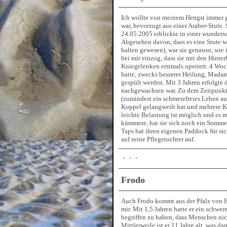
Ich wollte von meinem Hengst immer g
war, bevorzugt aus einer Araber-Stute
24.05.2005 erblickte in einer wunder
Abgesehen davon, dass es eine Stute 
halten gewesen), war sie genauso, wie ic
bei mir einzog, dass sie mit den Hint
Kniegelenken erstmals operiert. 4 Woch
hatte, zwecks besserer Heilung, Madam
gespült werden. Mit 3 Jahren erfolgte
nachgewachsen war. Zu dem Zeitpunkt 
(zumindest ein schmerzfreies Leben auf
Koppel gelangweilt hat und mehrere Kam
leichte Belastung ist möglich und es m
kümmere, hat sie sich noch ein Somme
Taps hat ihren eigenen Paddock für si
auf seine Pflegetochter auf.
Frodo
Auch Frodo kommt aus der Pfalz von Ed
mir. Mit 1,5 Jahren hatte er ein schwe
begriffen zu haben, dass Menschen nich
Mittlerweile ist er 11 Jahre alt, was d