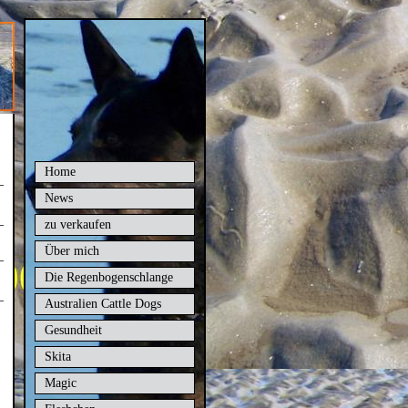
Home
News
zu verkaufen
Über mich
Die Regenbogenschlange
Australien Cattle Dogs
Gesundheit
Skita
Magic