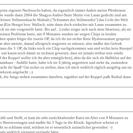
erne eigenen Nachwuchs haben, da eigentlich immer Araber meine Pferderasse
. So wurde dann 2004 die Shagya-Araber-Stute Shirin von Laran gedeckt und am
schönen Vollmondnacht Mahtab ("Schimmer des Vollmondes") das Licht der Welt.
war (Ein Hengst bzw. Wallach, wäre dann doch einfacher mit Laran zusammen zu
h sie mir vorgestellt hatte. Bis auf... Leider zeigte sich nach dem Absetzen, als sie
erbeinen Probleme hatte, mit 9 Monaten wurden sie wegen Chips in beiden
en später folgte die zweite OP, da ich ihr ins rechte Knie Hyaluronsäure gespritzt
e aber meinte, darauf allergisch reagieren zu müssen, also mußte das Gelenk
 dann die 3. OP, da links noch ein Chip nachgekommen war und rechts kein Knorpel
war kaum noch damit zu rechnen gewesen, dass sie jemals reitbar sein würde
 der Koppel wollte ich ihr aber ermöglichen), aber da die sich als Halbblut auf der
ikaze - Anfälle hatte, habe ich sie 4 jährig angeritten und siehe da, zumindest
acht ihr Spaß! Um sicher zu stellen, dass ich mich wirklich täglich ausgibig um sie
rekzem angelacht ;-)
ch, die Jungs stehen zusammen daneben, tagsüber auf der Koppel paßt Kaibal dann
di und Steffi, er kam als sehr zurückhaltender Kater im Alter von 9 Monaten zu
res Nierenversagen und mußte für 3 Tage in die Klinik. Irgendwie scheint er
t so schlimm sind, seitdem ist er wesentlich zutraulicher geworden :-)
amals wirklich niemand geglaubt hätte.