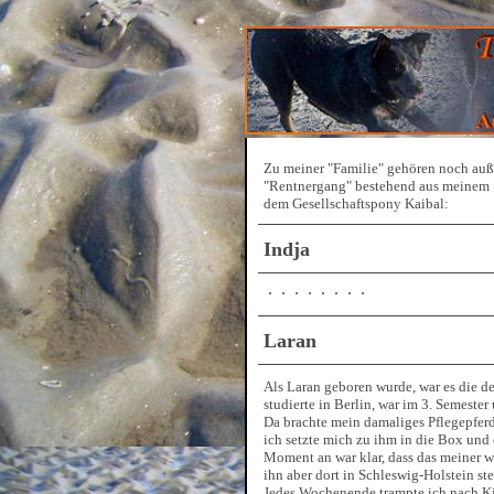
Zu meiner "Familie" gehören noch auß
"Rentnergang" bestehend aus meinem 1
dem Gesellschaftspony Kaibal:
Indja
Laran
Als Laran geboren wurde, war es die d
studierte in Berlin, war im 3. Semeste
Da brachte mein damaliges Pflegepferd D
ich setzte mich zu ihm in die Box und 
Moment an war klar, dass das meiner we
ihn aber dort in Schleswig-Holstein s
Jedes Wochenende trampte ich nach Kie