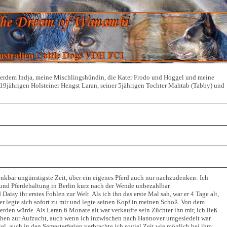
erdem Indja, meine Mischlingshündin, die Kater Frodo und Hoggel und meine
9jährigen Holsteiner Hengst Laran, seiner 5jährigen Tochter Mahtab (Tabby) und
enkbar ungünstigste Zeit, über ein eigenes Pferd auch nur nachzudenken: Ich
r und Pferdehaltung in Berlin kurz nach der Wende unbezahlbar.
aisy ihr erstes Fohlen zur Welt. Als ich ihn das erste Mal sah, war er 4 Tage alt,
er legte sich sofort zu mir und legte seinen Kopf in meinen Schoß. Von dem
rden würde. Als Laran 6 Monate alt war verkaufte sein Züchter ihn mir, ich ließ
tehen zur Aufzucht, auch wenn ich inzwischen nach Hannover umgesiedelt war.
l, auch in den Semesterferien verbrachte ich soviel Zeit wie möglich bei ihm.