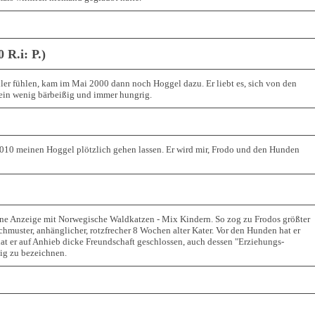
 R.i: P.)
hler fühlen, kam im Mai 2000 dann noch Hoggel dazu. Er liebt es, sich von den
 ein wenig bärbeißig und immer hungrig.
010 meinen Hoggel plötzlich gehen lassen. Er wird mir, Frodo und den Hunden
ine Anzeige mit Norwegische Waldkatzen - Mix Kindern. So zog zu Frodos größter
schmuster, anhänglicher, rotzfrecher 8 Wochen alter Kater. Vor den Hunden hat er
at er auf Anhieb dicke Freundschaft geschlossen, auch dessen "Erziehungs-
zig zu bezeichnen.