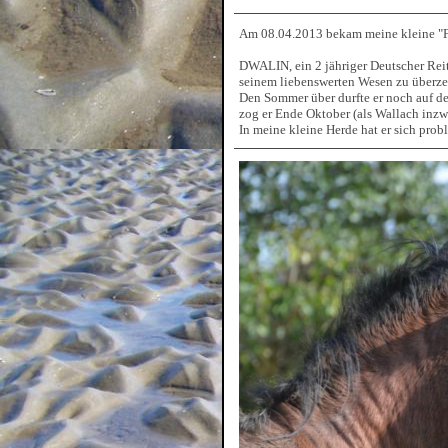
Am 08.04.2013 bekam meine kleine "F
DWALIN, ein 2 jähriger Deutscher Reit
seinem liebenswerten Wesen zu überzeu
Den Sommer über durfte er noch auf d
zog er Ende Oktober (als Wallach inzwi
In meine kleine Herde hat er sich prob