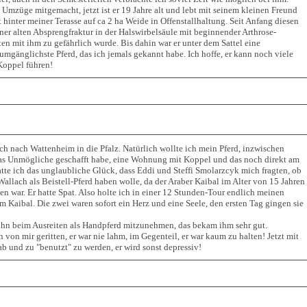
Umzüge mitgemacht, jetzt ist er 19 Jahre alt und lebt mit seinem kleinen Freund
 hinter meiner Terasse auf ca 2 ha Weide in Offenstallhaltung. Seit Anfang diesen
einer alten Absprengfraktur in der Halswirbelsäule mit beginnender Arthrose-
en mit ihm zu gefährlich wurde. Bis dahin war er unter dem Sattel eine
 umgänglichste Pferd, das ich jemals gekannt habe. Ich hoffe, er kann noch viele
Koppel führen!
ich nach Wattenheim in die Pfalz. Natürlich wollte ich mein Pferd, inzwischen
das Unmögliche geschafft habe, eine Wohnung mit Koppel und das noch direkt am
tte ich das unglaubliche Glück, dass Eddi und Steffi Smolarzcyk mich fragten, ob
allach als Beistell-Pferd haben wolle, da der Araber Kaibal im Alter von 15 Jahren
n war. Er hatte Spat. Also holte ich in einer 12 Stunden-Tour endlich meinen
 Kaibal. Die zwei waren sofort ein Herz und eine Seele, den ersten Tag gingen sie
n ihn beim Ausreiten als Handpferd mitzunehmen, das bekam ihm sehr gut.
on mir geritten, er war nie lahm, im Gegenteil, er war kaum zu halten! Jetzt mit
ab und zu "benutzt" zu werden, er wird sonst depressiv!